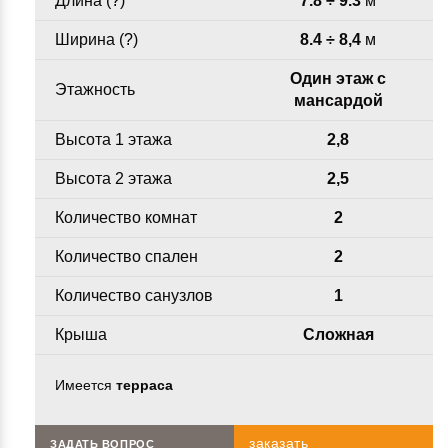
Длина (
?
)
7.8 ÷ 9.3
м
Ширина (
?
)
8.4 ÷ 8,4
м
Один этаж с
Этажность
мансардой
Высота 1 этажа
2,8
Высота 2 этажа
2,5
Количество комнат
2
Количество спален
2
Количество санузлов
1
Крыша
Сложная
Имеется
терраса
заказать
ЗАДАТЬ ВОПРОС